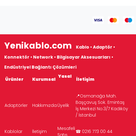
Yenikablo.com
Kablo • Adaptör •
Konnektör • Network • Bilgisayar Aksesuarları •
Endüstriyel Bağlantı Çözümleri
Yasal
Ürünler
Kurumsal
İletişim
📍Osmanağa Mah.
Başçavuş Sok. Emintaş
Adaptörler
Hakkımızda
Üyelik
İş Merkezi No:3/7 Kadıköy
/ İstanbul
Mesafeli
Kablolar
İletişim
☎ 0216 773 00 44
Satış