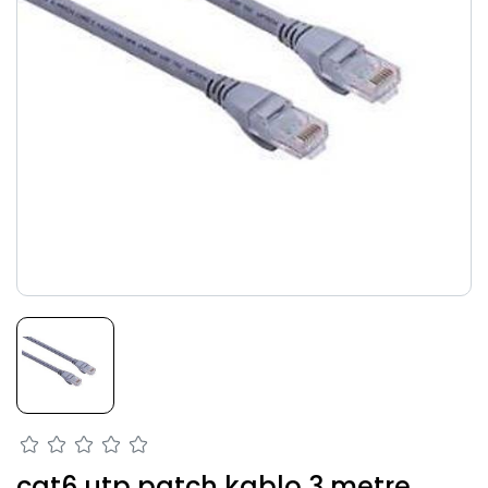
cat6 utp patch kablo 3 metre