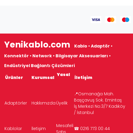
Yenikablo.com
Kablo • Adaptör •
Konnektör • Network • Bilgisayar Aksesuarları •
Endüstriyel Bağlantı Çözümleri
Yasal
Ürünler
Kurumsal
İletişim
📍Osmanağa Mah.
Başçavuş Sok. Emintaş
Adaptörler
Hakkımızda
Üyelik
İş Merkezi No:3/7 Kadıköy
/ İstanbul
Mesafeli
Kablolar
İletişim
☎ 0216 773 00 44
Satış