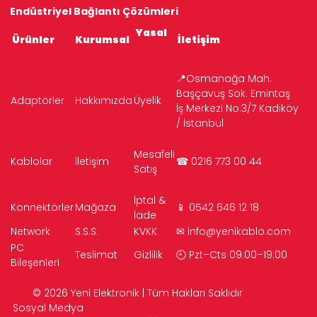
Endüstriyel Bağlantı Çözümleri
Yasal
Ürünler
Kurumsal
İletişim
📍Osmanağa Mah.
Başçavuş Sok. Emintaş
Adaptörler
Hakkımızda
Üyelik
İş Merkezi No:3/7 Kadıköy
/ İstanbul
Mesafeli
Kablolar
İletişim
☎ 0216 773 00 44
Satış
İptal &
Konnektörler
Mağaza
📱 0542 646 12 18
İade
Network
S.S.S.
KVKK
✉
info@yenikablo.com
PC
Teslimat
Gizlilik
🕘 Pzt–Cts 09:00–19:00
Bileşenleri
© 2026 Yeni Elektronik | Tüm Hakları Saklıdır
Sosyal Medya