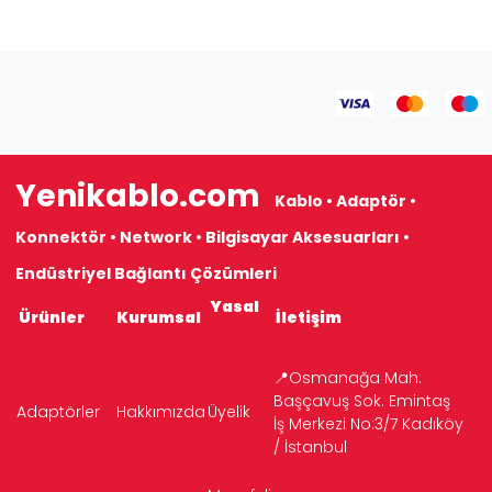
Yenikablo.com
Kablo • Adaptör •
Konnektör • Network • Bilgisayar Aksesuarları •
Endüstriyel Bağlantı Çözümleri
Yasal
Ürünler
Kurumsal
İletişim
📍Osmanağa Mah.
Başçavuş Sok. Emintaş
Adaptörler
Hakkımızda
Üyelik
İş Merkezi No:3/7 Kadıköy
/ İstanbul