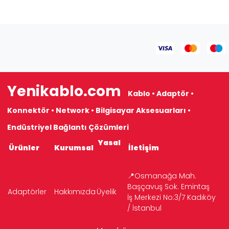
Yenikablo.com
Kablo • Adaptör •
Konnektör • Network • Bilgisayar Aksesuarları •
Endüstriyel Bağlantı Çözümleri
Yasal
Ürünler
Kurumsal
İletişim
📍Osmanağa Mah.
Başçavuş Sok. Emintaş
Adaptörler
Hakkımızda
Üyelik
İş Merkezi No:3/7 Kadıköy
/ İstanbul