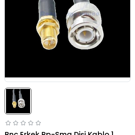
Bnc Erkek Rp-Sma Dişi Kablo 1