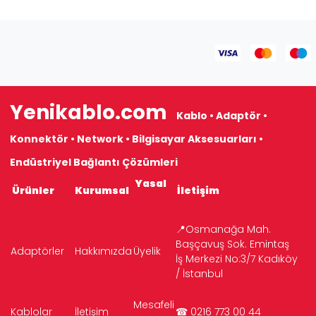
Yenikablo.com
Kablo • Adaptör •
Konnektör • Network • Bilgisayar Aksesuarları •
Endüstriyel Bağlantı Çözümleri
Yasal
Ürünler
Kurumsal
İletişim
📍Osmanağa Mah.
Başçavuş Sok. Emintaş
Adaptörler
Hakkımızda
Üyelik
İş Merkezi No:3/7 Kadıköy
/ İstanbul
Mesafeli
Kablolar
İletişim
☎ 0216 773 00 44