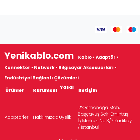
Yenikablo.com
Kablo • Adaptör •
Konnektör • Network • Bilgisayar Aksesuarları •
Endüstriyel Bağlantı Çözümleri
Yasal
Ürünler
Kurumsal
İletişim
📍Osmanağa Mah.
Başçavuş Sok. Emintaş
Adaptörler
Hakkımızda
Üyelik
İş Merkezi No:3/7 Kadıköy
/ İstanbul