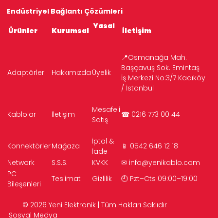
Endüstriyel Bağlantı Çözümleri
Yasal
Ürünler
Kurumsal
İletişim
📍Osmanağa Mah.
Başçavuş Sok. Emintaş
Adaptörler
Hakkımızda
Üyelik
İş Merkezi No:3/7 Kadıköy
/ İstanbul
Mesafeli
Kablolar
İletişim
☎ 0216 773 00 44
Satış
İptal &
Konnektörler
Mağaza
📱 0542 646 12 18
İade
Network
S.S.S.
KVKK
✉
info@yenikablo.com
PC
Teslimat
Gizlilik
🕘 Pzt–Cts 09:00–19:00
Bileşenleri
© 2026 Yeni Elektronik | Tüm Hakları Saklıdır
Sosyal Medya