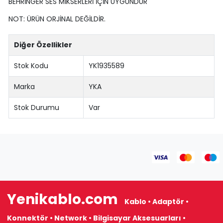
BEHRİNGER SES MİKSERLERİ İÇİN UYGUNDUR
NOT: ÜRÜN ORJİNAL DEĞİLDİR.
Diğer Özellikler
Stok Kodu
YK1935589
Marka
YKA
Stok Durumu
Var
Yenikablo.com
Kablo • Adaptör •
Konnektör • Network • Bilgisayar Aksesuarları •