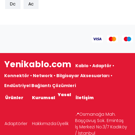
Dc
Ac
Yenikablo.com
Kablo • Adaptör •
Konnektör • Network • Bilgisayar Aksesuarları •
Endüstriyel Bağlantı Çözümleri
Yasal
Ürünler
Kurumsal
İletişim
📍Osmanağa Mah.
Başçavuş Sok. Emintaş
Adaptörler
Hakkımızda
Üyelik
İş Merkezi No:3/7 Kadıköy
/ İstanbul