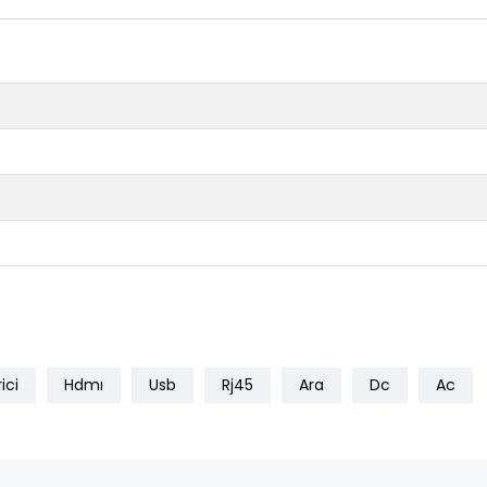
ici
Hdmı
Usb
Rj45
Ara
Dc
Ac