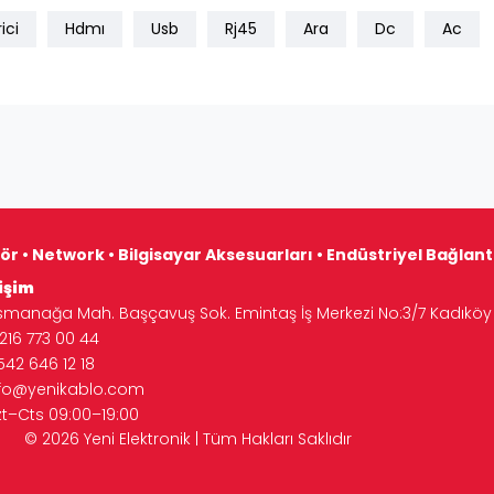
ici
Hdmı
Usb
Rj45
Ara
Dc
Ac
ör • Network • Bilgisayar Aksesuarları • Endüstriyel Bağlan
işim
manağa Mah. Başçavuş Sok. Emintaş İş Merkezi No:3/7 Kadıköy 
16 773 00 44
542 646 12 18
nfo@yenikablo.com
zt–Cts 09:00–19:00
Tüm Hakları Saklıdır