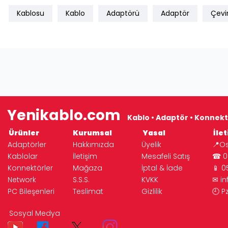
Kablosu
Kablo
Adaptörü
Adaptör
Çevir
Yenikablo.com
Kablo • Adaptör • Konnekt
Ürünler
Kurumsal
Yasal
İlet
Adaptörler
Hakkımızda
Üyelik
📍Os
Kablolar
İletişim
Mesafeli Satış
☎ 02
Konnektörler
Mağaza
İptal & İade
📱 0
Network
S.S.S.
KVKK
✉
i
PC Bileşenleri
Teslimat
Gizlilik
🕘 P
© 2026 Yeni Elektronik | 
Sosyal Medya