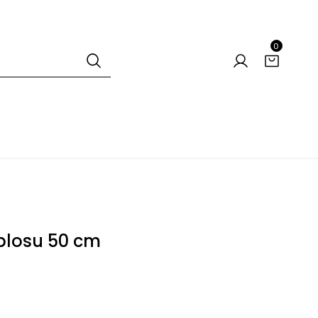
0
blosu 50 cm