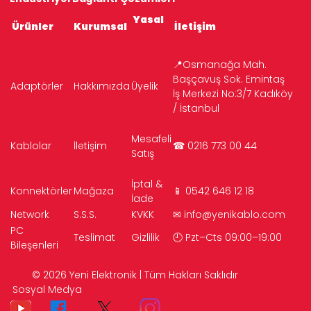
Yasal
Ürünler
Kurumsal
İletişim
📍Osmanağa Mah.
Başçavuş Sok. Emintaş
Adaptörler
Hakkımızda
Üyelik
İş Merkezi No:3/7 Kadıköy
/ İstanbul
Mesafeli
Kablolar
İletişim
☎ 0216 773 00 44
Satış
İptal &
Konnektörler
Mağaza
📱 0542 646 12 18
İade
Network
S.S.S.
KVKK
✉
info@yenikablo.com
PC
Teslimat
Gizlilik
🕘 Pzt–Cts 09:00–19:00
Bileşenleri
© 2026 Yeni Elektronik | Tüm Hakları Saklıdır
Sosyal Medya