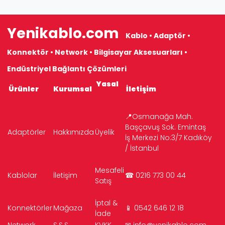
Yenikablo.com
Kablo • Adaptör •
Konnektör • Network • Bilgisayar Aksesuarları •
Endüstriyel Bağlantı Çözümleri
Yasal
Ürünler
Kurumsal
İletişim
📍Osmanağa Mah.
Başçavuş Sok. Emintaş
Adaptörler
Hakkımızda
Üyelik
İş Merkezi No:3/7 Kadıköy
/ İstanbul
Mesafeli
Kablolar
İletişim
☎ 0216 773 00 44
Satış
İptal &
Konnektörler
Mağaza
📱 0542 646 12 18
İade
Network
S.S.S.
KVKK
✉
info@yenikablo.com