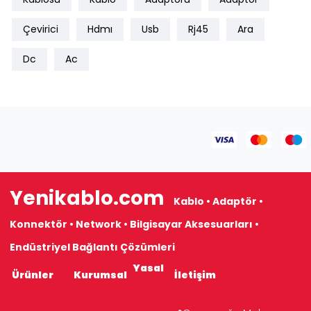
Çevirici
Hdmı
Usb
Rj45
Ara
Dc
Ac
Yenikablo.com
Kablo • Adaptör •
Konnektör • Network • Bilgisayar Aksesuarları •
Endüstriyel Bağlantı Çözümleri
Yasal
Ürünler
Kurumsal
İletişim