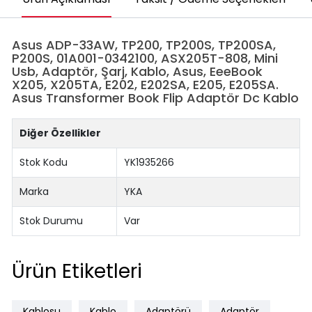
Asus ADP-33AW, TP200, TP200S, TP200SA,
P200S, 01A001-0342100, ASX205T-808, Mini
Usb, Adaptör, Şarj, Kablo, Asus, EeeBook
X205, X205TA, E202, E202SA, E205, E205SA.
Asus Transformer Book Flip Adaptör Dc Kablo
Diğer Özellikler
Stok Kodu
YK1935266
Marka
YKA
Stok Durumu
Var
Ürün Etiketleri
Kablosu
Kablo
Adaptörü
Adaptör