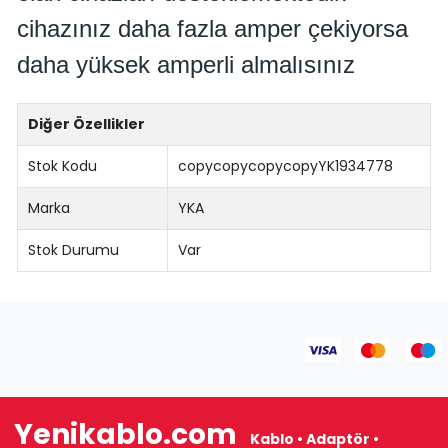
cihazınız daha fazla amper çekiyorsa
daha yüksek amperli almalısınız
Diğer Özellikler
Stok Kodu
copycopycopycopyYK1934778
Marka
YKA
Stok Durumu
Var
Yenikablo.com
Kablo • Adaptör •