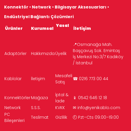
Konnektör • Network • Bilgisayar Aksesuarları •
Endüstriyel Bağlantı Çözümleri
Yasal
Ürünler
Kurumsal
İletişim
📍Osmanağa Mah.
Başçavuş Sok. Emintaş
Adaptörler
Hakkımızda
Üyelik
İş Merkezi No:3/7 Kadıköy
/ İstanbul
Mesafeli
Kablolar
İletişim
☎ 0216 773 00 44
Satış
İptal &
Konnektörler
Mağaza
📱 0542 646 12 18
İade
Network
S.S.S.
KVKK
✉
info@yenikablo.com
PC
Teslimat
Gizlilik
🕘 Pzt–Cts 09:00–19:00
Bileşenleri