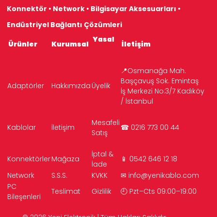
Konnektör • Network • Bilgisayar Aksesuarları •
Endüstriyel Bağlantı Çözümleri
Yasal
Ürünler
Kurumsal
İletişim
📍Osmanağa Mah.
Başçavuş Sok. Emintaş
Adaptörler
Hakkımızda
Üyelik
İş Merkezi No:3/7 Kadıköy
/ İstanbul
Mesafeli
Kablolar
İletişim
☎ 0216 773 00 44
Satış
İptal &
Konnektörler
Mağaza
📱 0542 646 12 18
İade
Network
S.S.S.
KVKK
✉
info@yenikablo.com
PC
Teslimat
Gizlilik
🕘 Pzt–Cts 09:00–19:00
Bileşenleri