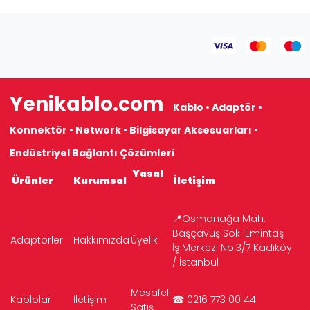
Yenikablo.com
Kablo • Adaptör •
Konnektör • Network • Bilgisayar Aksesuarları •
Endüstriyel Bağlantı Çözümleri
Yasal
Ürünler
Kurumsal
İletişim
📍Osmanağa Mah.
Başçavuş Sok. Emintaş
Adaptörler
Hakkımızda
Üyelik
İş Merkezi No:3/7 Kadıköy
/ İstanbul
Mesafeli
Kablolar
İletişim
☎ 0216 773 00 44
Satış