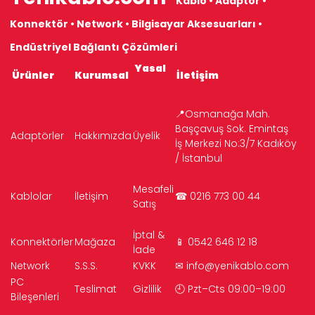
Kablo • Adaptör •
Konnektör • Network • Bilgisayar Aksesuarları •
Endüstriyel Bağlantı Çözümleri
Yasal
Ürünler
Kurumsal
İletişim
📍Osmanağa Mah.
Başçavuş Sok. Emintaş
Adaptörler
Hakkımızda
Üyelik
İş Merkezi No:3/7 Kadıköy
/ İstanbul
Mesafeli
Kablolar
İletişim
☎ 0216 773 00 44
Satış
İptal &
Konnektörler
Mağaza
📱 0542 646 12 18
İade
Network
S.S.S.
KVKK
✉
info@yenikablo.com
PC
Teslimat
Gizlilik
🕘 Pzt–Cts 09:00–19:00
Bileşenleri