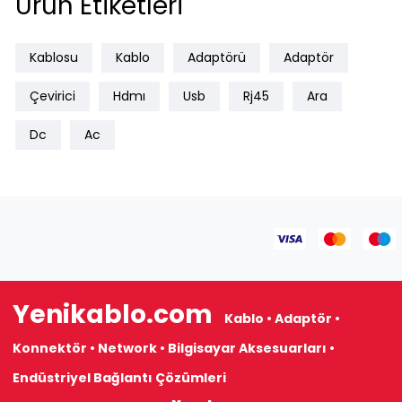
Ürün Etiketleri
Kablosu
Kablo
Adaptörü
Adaptör
Çevirici
Hdmı
Usb
Rj45
Ara
Dc
Ac
Yenikablo.com
Kablo • Adaptör •
Konnektör • Network • Bilgisayar Aksesuarları •
Endüstriyel Bağlantı Çözümleri