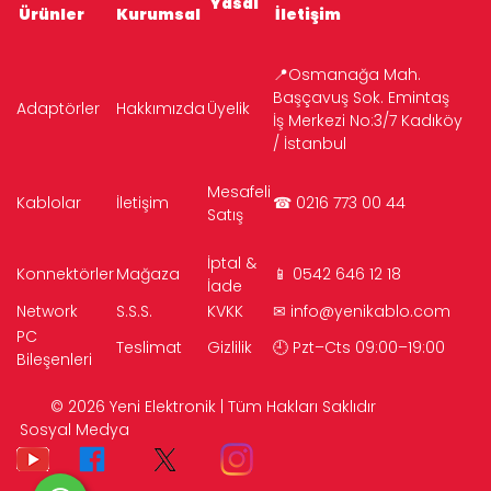
Yasal
Ürünler
Kurumsal
İletişim
📍Osmanağa Mah.
Başçavuş Sok. Emintaş
Adaptörler
Hakkımızda
Üyelik
İş Merkezi No:3/7 Kadıköy
/ İstanbul
Mesafeli
Kablolar
İletişim
☎ 0216 773 00 44
Satış
İptal &
Konnektörler
Mağaza
📱 0542 646 12 18
İade
Network
S.S.S.
KVKK
✉
info@yenikablo.com
PC
Teslimat
Gizlilik
🕘 Pzt–Cts 09:00–19:00
Bileşenleri
© 2026 Yeni Elektronik | Tüm Hakları Saklıdır
Sosyal Medya