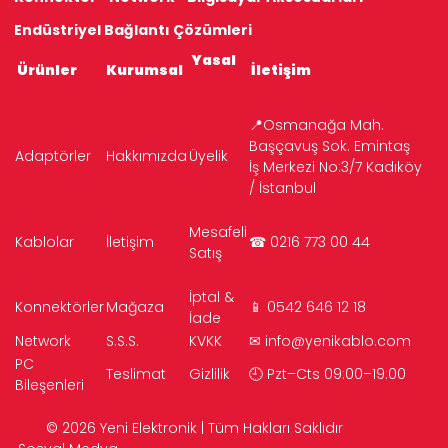
Endüstriyel Bağlantı Çözümleri
Yasal
Ürünler
Kurumsal
İletişim
📍Osmanağa Mah.
Başçavuş Sok. Emintaş
Adaptörler
Hakkımızda
Üyelik
İş Merkezi No:3/7 Kadıköy
/ İstanbul
Mesafeli
Kablolar
İletişim
☎ 0216 773 00 44
Satış
İptal &
Konnektörler
Mağaza
📱 0542 646 12 18
İade
Network
S.S.S.
KVKK
✉
info@yenikablo.com
PC
Teslimat
Gizlilik
🕘 Pzt–Cts 09:00–19:00
Bileşenleri
© 2026 Yeni Elektronik | Tüm Hakları Saklıdır