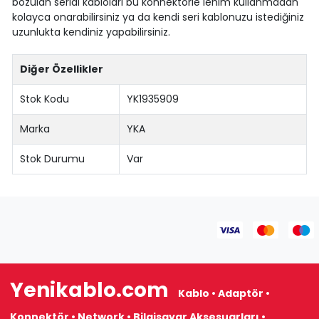
bozulan serial kabloları bu konnektörle lehim kullanmadan
kolayca onarabilirsiniz ya da kendi seri kablonuzu istediğiniz
uzunlukta kendiniz yapabilirsiniz.
Diğer Özellikler
Stok Kodu
YK1935909
Marka
YKA
Stok Durumu
Var
Yenikablo.com
Kablo • Adaptör •
Konnektör • Network • Bilgisayar Aksesuarları •