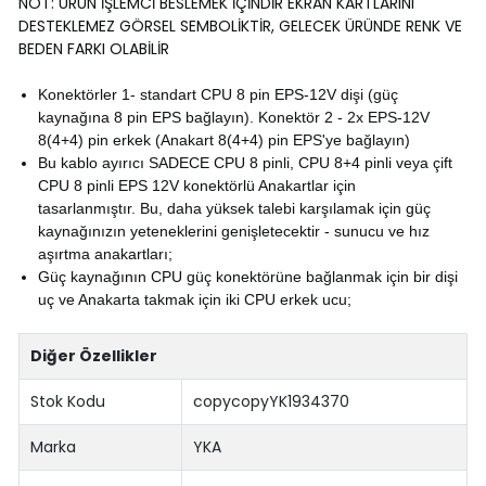
NOT: ÜRÜN İŞLEMCİ BESLEMEK İÇİNDİR EKRAN KARTLARINI
DESTEKLEMEZ GÖRSEL SEMBOLİKTİR, GELECEK ÜRÜNDE RENK VE
BEDEN FARKI OLABİLİR
Konektörler 1- standart CPU 8 pin EPS-12V dişi (güç
kaynağına 8 pin EPS bağlayın).
Konektör 2 - 2x EPS-12V
8(4+4) pin erkek (Anakart 8(4+4) pin EPS'ye bağlayın)
Bu kablo ayırıcı SADECE CPU 8 pinli, CPU 8+4 pinli veya çift
CPU 8 pinli EPS 12V konektörlü Anakartlar için
tasarlanmıştır.
Bu, daha yüksek talebi karşılamak için güç
kaynağınızın yeteneklerini genişletecektir - sunucu ve hız
aşırtma anakartları;
Güç kaynağının CPU güç konektörüne bağlanmak için bir dişi
uç ve Anakarta takmak için iki CPU erkek ucu;
Diğer Özellikler
Stok Kodu
copycopyYK1934370
Marka
YKA