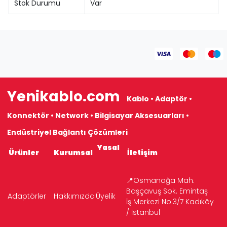
Stok Durumu
Var
Yenikablo.com
Kablo • Adaptör •
Konnektör • Network • Bilgisayar Aksesuarları •
Endüstriyel Bağlantı Çözümleri
Yasal
Ürünler
Kurumsal
İletişim
📍Osmanağa Mah.
Başçavuş Sok. Emintaş
Adaptörler
Hakkımızda
Üyelik
İş Merkezi No:3/7 Kadıköy
/ İstanbul