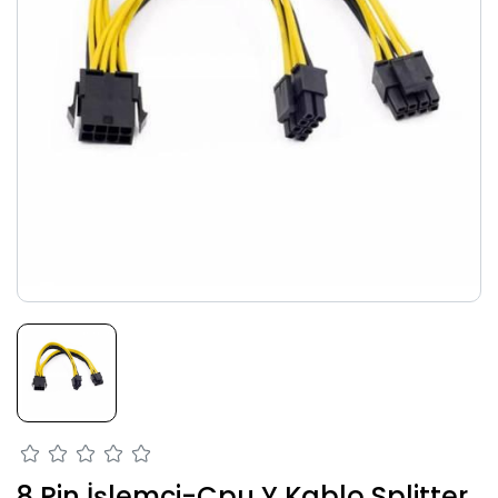
8 Pin İşlemci-Cpu Y Kablo Splitter