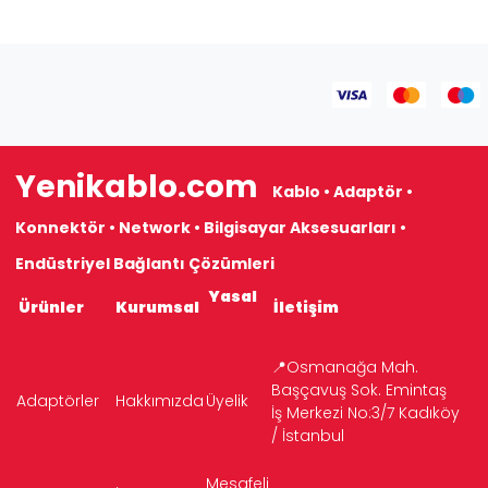
Yenikablo.com
Kablo • Adaptör •
Konnektör • Network • Bilgisayar Aksesuarları •
Endüstriyel Bağlantı Çözümleri
Yasal
Ürünler
Kurumsal
İletişim
📍Osmanağa Mah.
Başçavuş Sok. Emintaş
Adaptörler
Hakkımızda
Üyelik
İş Merkezi No:3/7 Kadıköy
/ İstanbul
Mesafeli