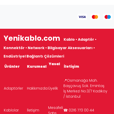
Yenikablo.com
Kablo • Adaptör •
Konnektör • Network • Bilgisayar Aksesuarları •
Endüstriyel Bağlantı Çözümleri
Yasal
Ürünler
Kurumsal
İletişim
📍Osmanağa Mah.
Başçavuş Sok. Emintaş
Adaptörler
Hakkımızda
Üyelik
İş Merkezi No:3/7 Kadıköy
/ İstanbul
Mesafeli
Kablolar
İletişim
☎ 0216 773 00 44
Satış