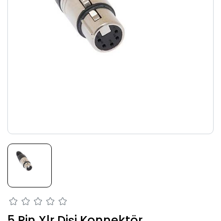
5 Pin Xlr Dişi Konnektör