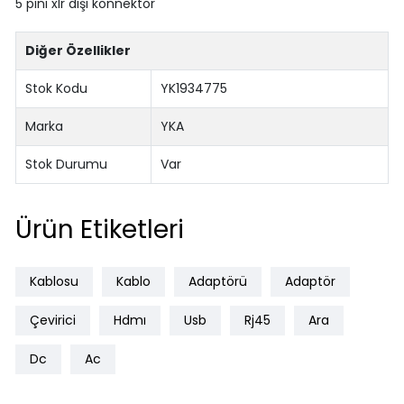
5 pini xlr dişi konnektör
Diğer Özellikler
Stok Kodu
YK1934775
Marka
YKA
Stok Durumu
Var
Ürün Etiketleri
Kablosu
Kablo
Adaptörü
Adaptör
Çevirici
Hdmı
Usb
Rj45
Ara
Dc
Ac