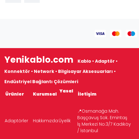
Yenikablo.com
Kablo • Adaptör •
Konnektör • Network • Bilgisayar Aksesuarları •
Endüstriyel Bağlantı Çözümleri
Yasal
Ürünler
Kurumsal
İletişim
📍Osmanağa Mah.
Başçavuş Sok. Emintaş
Adaptörler
Hakkımızda
Üyelik
İş Merkezi No:3/7 Kadıköy
/ İstanbul