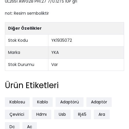
UL2651 AWG28 PH1.27 7/0.12TS 10P gri
not: Resim semboliktir
Diğer Özellikler
Stok Kodu
YK1935072
Marka
YKA
Stok Durumu
Var
Ürün Etiketleri
Kablosu
Kablo
Adaptörü
Adaptör
Çevirici
Hdmı
Usb
Rj45
Ara
Dc
Ac