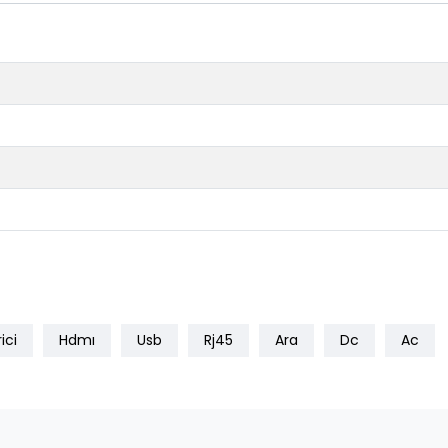
ici
Hdmı
Usb
Rj45
Ara
Dc
Ac