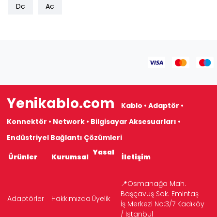
Dc
Ac
Yenikablo.com
Kablo • Adaptör •
Konnektör • Network • Bilgisayar Aksesuarları •
Endüstriyel Bağlantı Çözümleri
Yasal
Ürünler
Kurumsal
İletişim
📍Osmanağa Mah.
Başçavuş Sok. Emintaş
Adaptörler
Hakkımızda
Üyelik
İş Merkezi No:3/7 Kadıköy
/ İstanbul