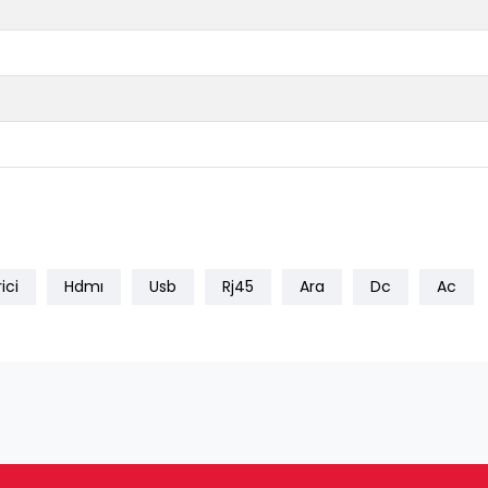
ici
Hdmı
Usb
Rj45
Ara
Dc
Ac