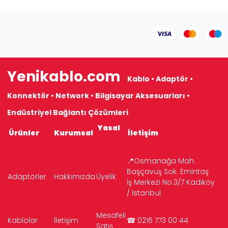
Yenikablo.com
Kablo • Adaptör •
Konnektör • Network • Bilgisayar Aksesuarları •
Endüstriyel Bağlantı Çözümleri
Yasal
Ürünler
Kurumsal
İletişim
📍Osmanağa Mah.
Başçavuş Sok. Emintaş
Adaptörler
Hakkımızda
Üyelik
İş Merkezi No:3/7 Kadıköy
/ İstanbul
Mesafeli
Kablolar
İletişim
☎ 0216 773 00 44
Satış