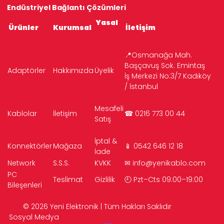
Endüstriyel Bağlantı Çözümleri
Yasal
Ürünler
Kurumsal
İletişim
📍Osmanağa Mah.
Başçavuş Sok. Emintaş
Adaptörler
Hakkımızda
Üyelik
İş Merkezi No:3/7 Kadıköy
/ İstanbul
Mesafeli
Kablolar
İletişim
☎ 0216 773 00 44
Satış
İptal &
Konnektörler
Mağaza
📱 0542 646 12 18
İade
Network
S.S.S.
KVKK
✉
info@yenikablo.com
PC
Teslimat
Gizlilik
🕘 Pzt–Cts 09:00–19:00
Bileşenleri
© 2026 Yeni Elektronik | Tüm Hakları Saklıdır
Sosyal Medya