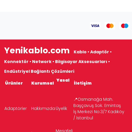
Yenikablo.com
Kablo • Adaptör •
Konnektör • Network • Bilgisayar Aksesuarları •
Endüstriyel Bağlantı Çözümleri
Yasal
Ürünler
Kurumsal
İletişim
📍Osmanağa Mah.
Başçavuş Sok. Emintaş
Adaptörler
Hakkımızda
Üyelik
İş Merkezi No:3/7 Kadıköy
/ İstanbul
Mesafeli