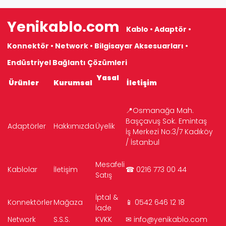
Yenikablo.com
Kablo • Adaptör •
Konnektör • Network • Bilgisayar Aksesuarları •
Endüstriyel Bağlantı Çözümleri
Yasal
Ürünler
Kurumsal
İletişim
📍Osmanağa Mah.
Başçavuş Sok. Emintaş
Adaptörler
Hakkımızda
Üyelik
İş Merkezi No:3/7 Kadıköy
/ İstanbul
Mesafeli
Kablolar
İletişim
☎ 0216 773 00 44
Satış
İptal &
Konnektörler
Mağaza
📱 0542 646 12 18
İade
Network
S.S.S.
KVKK
✉
info@yenikablo.com