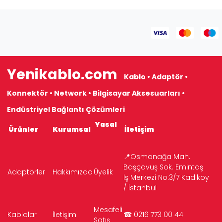
Yenikablo.com
Kablo • Adaptör •
Konnektör • Network • Bilgisayar Aksesuarları •
Endüstriyel Bağlantı Çözümleri
Yasal
Ürünler
Kurumsal
İletişim
📍Osmanağa Mah.
Başçavuş Sok. Emintaş
Adaptörler
Hakkımızda
Üyelik
İş Merkezi No:3/7 Kadıköy
/ İstanbul
Mesafeli
Kablolar
İletişim
☎ 0216 773 00 44
Satış