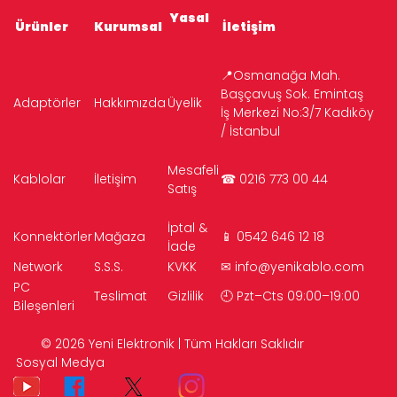
Yasal
Ürünler
Kurumsal
İletişim
📍Osmanağa Mah.
Başçavuş Sok. Emintaş
Adaptörler
Hakkımızda
Üyelik
İş Merkezi No:3/7 Kadıköy
/ İstanbul
Mesafeli
Kablolar
İletişim
☎ 0216 773 00 44
Satış
İptal &
Konnektörler
Mağaza
📱 0542 646 12 18
İade
Network
S.S.S.
KVKK
✉
info@yenikablo.com
PC
Teslimat
Gizlilik
🕘 Pzt–Cts 09:00–19:00
Bileşenleri
© 2026 Yeni Elektronik | Tüm Hakları Saklıdır
Sosyal Medya