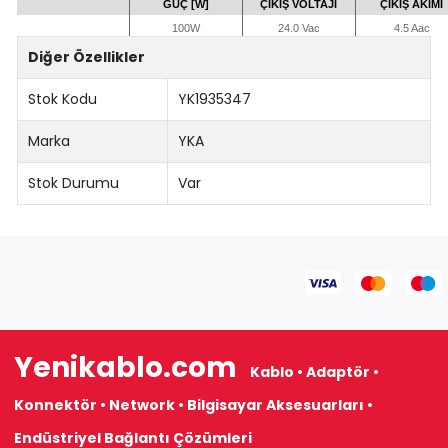
GÜÇ [W]
ÇIKIŞ VOLTAJI
ÇIKIŞ AKIMI
100W
24.0 Vac
4.5 Aac
Diğer Özellikler
Stok Kodu
YK1935347
Marka
YKA
Stok Durumu
Var
Yenikablo.com
Kablo • Adaptör •
Konnektör • Network • Bilgisayar Aksesuarları •
Endüstriyel Bağlantı Çözümleri