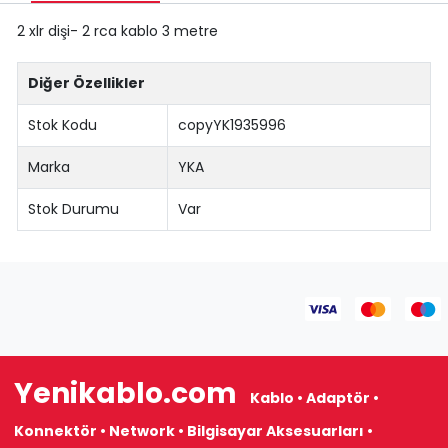
2 xlr dişi- 2 rca kablo 3 metre
Diğer Özellikler
Stok Kodu
copyYK1935996
Marka
YKA
Stok Durumu
Var
Yenikablo.com
Kablo • Adaptör •
Konnektör • Network • Bilgisayar Aksesuarları •