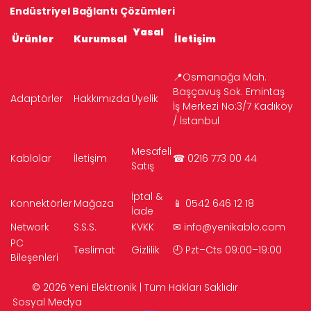
Endüstriyel Bağlantı Çözümleri
Yasal
Ürünler
Kurumsal
İletişim
📍Osmanağa Mah.
Başçavuş Sok. Emintaş
Adaptörler
Hakkımızda
Üyelik
İş Merkezi No:3/7 Kadıköy
/ İstanbul
Mesafeli
Kablolar
İletişim
☎ 0216 773 00 44
Satış
İptal &
Konnektörler
Mağaza
📱 0542 646 12 18
İade
Network
S.S.S.
KVKK
✉
info@yenikablo.com
PC
Teslimat
Gizlilik
🕘 Pzt–Cts 09:00–19:00
Bileşenleri
© 2026 Yeni Elektronik | Tüm Hakları Saklıdır
Sosyal Medya