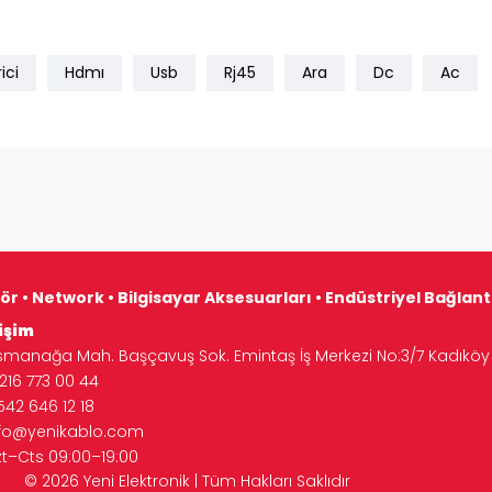
ici
Hdmı
Usb
Rj45
Ara
Dc
Ac
ör • Network • Bilgisayar Aksesuarları • Endüstriyel Bağlan
işim
manağa Mah. Başçavuş Sok. Emintaş İş Merkezi No:3/7 Kadıköy 
16 773 00 44
542 646 12 18
nfo@yenikablo.com
zt–Cts 09:00–19:00
Tüm Hakları Saklıdır