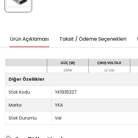
Ürün Açıklaması
Taksit / Ödeme Seçenekleri
GÜÇ [W]
ÇIKIŞ VOLTAJI
150W
12 Vdc
Diğer Özellikler
Stok Kodu
YK1935327
Marka
YKA
Stok Durumu
Var