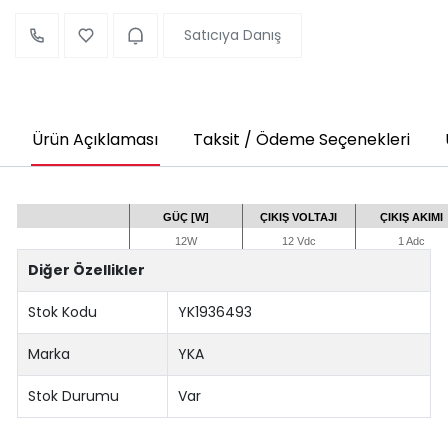
Satıcıya Danış
Ürün Açıklaması
Taksit / Ödeme Seçenekleri
GÜÇ [W]
ÇIKIŞ VOLTAJI
ÇIKIŞ AKIMI
12W
12 Vdc
1 Adc
Diğer Özellikler
Stok Kodu
YK1936493
Marka
YKA
Stok Durumu
Var