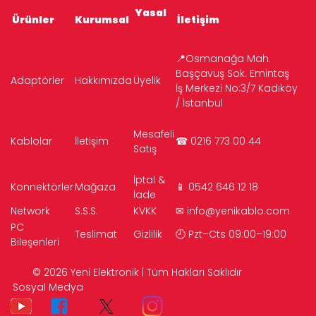
Yasal
Ürünler
Kurumsal
İletişim
📍Osmanağa Mah.
Başçavuş Sok. Emintaş
Adaptörler
Hakkımızda
Üyelik
İş Merkezi No:3/7 Kadıköy
/ İstanbul
Mesafeli
Kablolar
İletişim
☎ 0216 773 00 44
Satış
İptal &
Konnektörler
Mağaza
📱 0542 646 12 18
İade
Network
S.S.S.
KVKK
✉
info@yenikablo.com
PC
Teslimat
Gizlilik
🕘 Pzt–Cts 09:00–19:00
Bileşenleri
© 2026 Yeni Elektronik | Tüm Hakları Saklıdır
Sosyal Medya