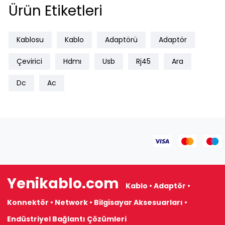
Ürün Etiketleri
Kablosu
Kablo
Adaptörü
Adaptör
Çevirici
Hdmı
Usb
Rj45
Ara
Dc
Ac
Yenikablo.com
Kablo • Adaptör •
Konnektör • Network • Bilgisayar Aksesuarları •
Endüstriyel Bağlantı Çözümleri