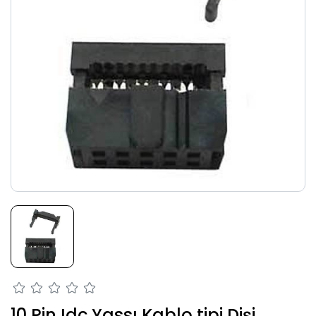
10 Pin Idc Yassı Kablo tipi Dişi