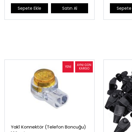
Sepete Ekle
Satın Al
Sepete 
Yak1 Konnektör (Telefon Boncuğu)