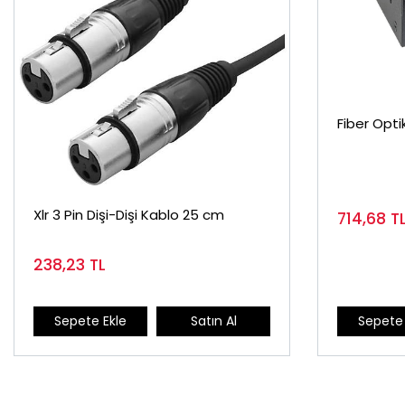
Fiber Opt
Xlr 3 Pin Dişi-Dişi Kablo 25 cm
714,68
T
238,23
TL
Sepete 
Sepete Ekle
Satın Al