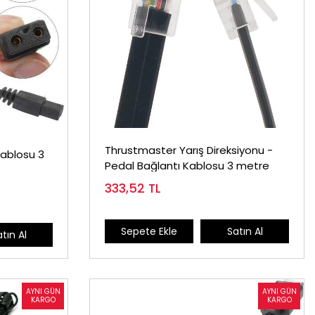
Thrustmaster Yarış Direksiyonu -
ablosu 3
Pedal Bağlantı Kablosu 3 metre
333,52
TL
Sepete Ekle
Satın Al
tın Al