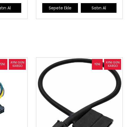
tın Al
Sepete Ekle
Satın Al