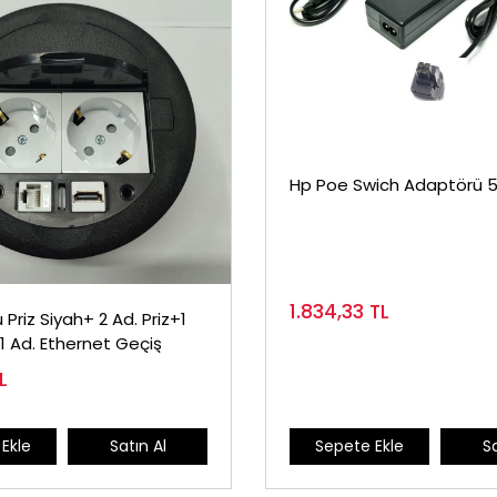
Hp Poe Swich Adaptörü 5
1.834,33
TL
Priz Siyah+ 2 Ad. Priz+1
1 Ad. Ethernet Geçiş
L
Ekle
Satın Al
Sepete Ekle
Sa