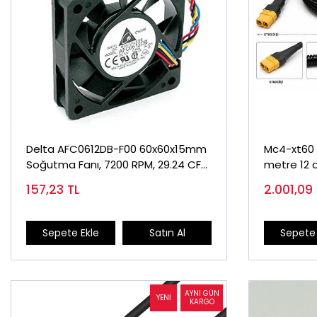
Delta AFC0612DB-F00 60x60x15mm
Mc4-xt60 D
Soğutma Fanı, 7200 RPM, 29.24 CFM,
metre 12 
47.5 dBA PWM 4-pin
157,23
TL
2.001,09
Sepete Ekle
Satın Al
Sepete 