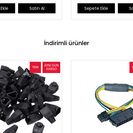
Ekle
Satın Al
Sepete Ekle
Sa
İndirimli ürünler