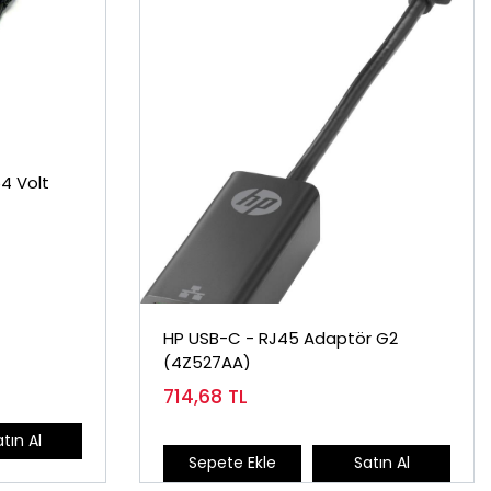
4 Volt
HP USB-C - RJ45 Adaptör G2
(4Z527AA)
714,68
TL
tın Al
Sepete Ekle
Satın Al