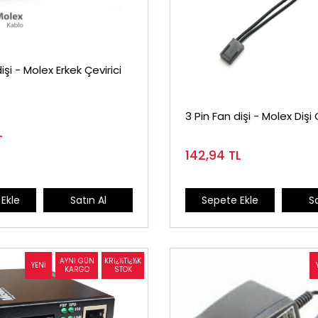
işi - Molex Erkek Çevirici
3 Pin Fan dişi - Molex Dişi 
L
142,94
TL
Ekle
Satın Al
Sepete Ekle
Sa