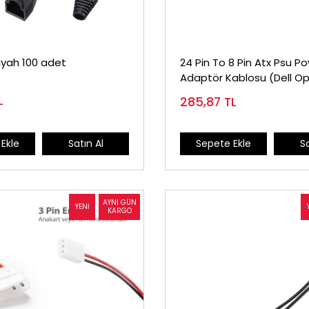
 Siyah 100 adet
24 Pin To 8 Pin Atx Psu P
Adaptör Kablosu (Dell Op
Uyumlu)
L
285,87
TL
Ekle
Satın Al
Sepete Ekle
Sa