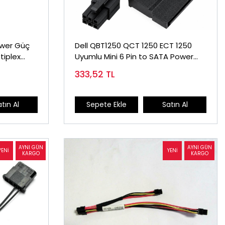
ower Güç
Dell QBT1250 QCT 1250 ECT 1250
tiplex
Uyumlu Mini 6 Pin to SATA Power
Kablo
333,52
TL
tın Al
Sepete Ekle
Satın Al