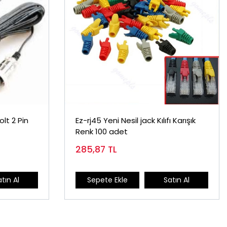
lt 2 Pin
Ez-rj45 Yeni Nesil jack Kılıfı Karışık
Renk 100 adet
285,87
TL
tın Al
Sepete Ekle
Satın Al