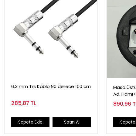
6.3 mm Trs Kablo 90 derece 100 cm
Masa Üstü 
Ad. Hdmı+
285,87
TL
890,96
T
Sepete Ekle
Satın Al
Sepete 