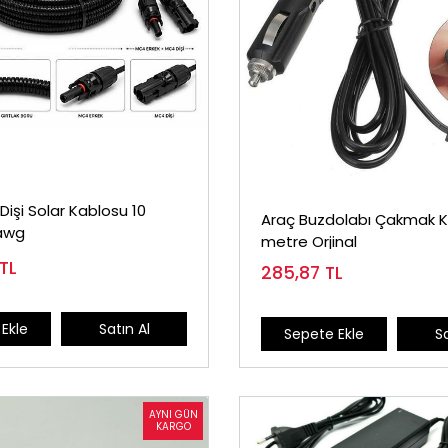
işi Solar Kablosu 10
Araç Buzdolabı Çakmak K
awg
metre Orjinal
TL
285,87
TL
Ekle
Satın Al
Sepete Ekle
Sa