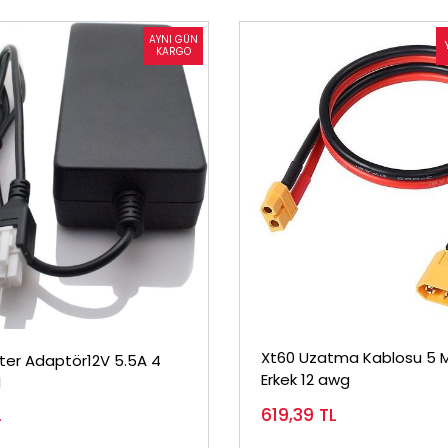
Xt60 Uzatma Kablosu 5 M
ter Adaptör12V 5.5A 4
Erkek 12 awg
l
L
619,39
TL