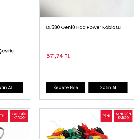
DL580 Gen10 Hdd Power Kablosu
Çevirici
571,74
TL
Sepete Ekle
Satın Al
tın Al