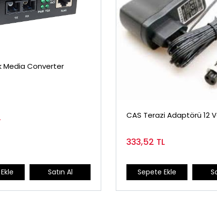
ik Media Converter
CAS Terazi Adaptörü 12 Vo
L
333,52
TL
Ekle
Satın Al
Sepete Ekle
Sa