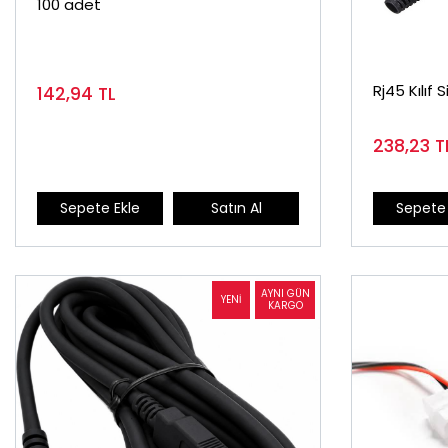
100 adet
Rj45 Kılıf
142,94
TL
238,23
T
Sepete Ekle
Satın Al
Sepete 